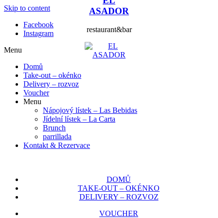
EL
Skip to content
ASADOR
Facebook
restaurant&bar
Instagram
Menu
Domů
Take-out – okénko
Delivery – rozvoz
Voucher
Menu
Nápojový lístek – Las Bebidas
Jídelní lístek – La Carta
Brunch
parrillada
Kontakt & Rezervace
DOMŮ
TAKE-OUT – OKÉNKO
DELIVERY – ROZVOZ
VOUCHER