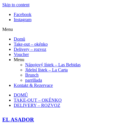
Skip to content
Facebook
Instagram
Menu
Domů
Take-out – okénko
Delivery – rozvoz
Voucher
Menu
Nápojový lístek – Las Bebidas
Jídelní lístek – La Carta
Brunch
parrillada
Kontakt & Rezervace
DOMŮ
TAKE-OUT – OKÉNKO
DELIVERY – ROZVOZ
EL ASADOR